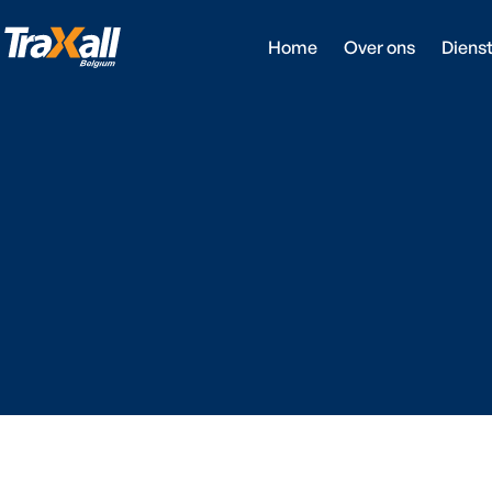
Home
Over ons
Diens