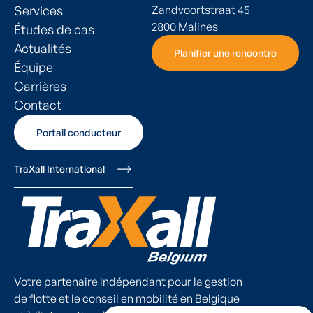
Services
Zandvoortstraat 45
2800 Malines
Études de cas
Actualités
Planifier une rencontre
Planifier une rencontre
Équipe
Carrières
Contact
Portail conducteur
Portail conducteur
TraXall International
Votre partenaire indépendant pour la gestion
de flotte et le conseil en mobilité en Belgique