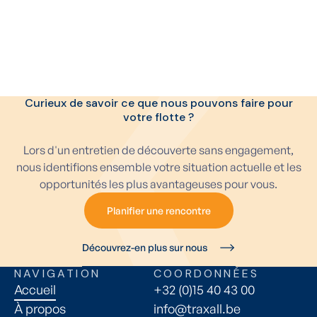
et des décisions basées sur de meilleures données.
Lire l'étude de cas
Voir toutes les études de cas
Voir toutes les études de cas
Curieux de savoir ce que nous pouvons faire pour
votre flotte ?
Lors d'un entretien de découverte sans engagement,
nous identifions ensemble votre situation actuelle et les
opportunités les plus avantageuses pour vous.
Planifier une rencontre
Planifier une rencontre
Découvrez-en plus sur nous
NAVIGATION
COORDONNÉES
Accueil
+32 (0)15 40 43 00
À propos
info@traxall.be