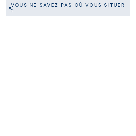
VOUS NE SAVEZ PAS OÙ VOUS SITUER
?
GESTION DE FLOTTE
Je souhaite externaliser entièrement la gestion
quotidienne de notre flotte.
Cela commence par une discussion sur la gestion de flotte.
Ensemble, nous identifions ce que vous faites en interne
aujourd'hui, ce qui peut être externalisé et comment la
transition peut se dérouler sans perturbation interne.
Découvrez la gestion de flotte
CONSULTING