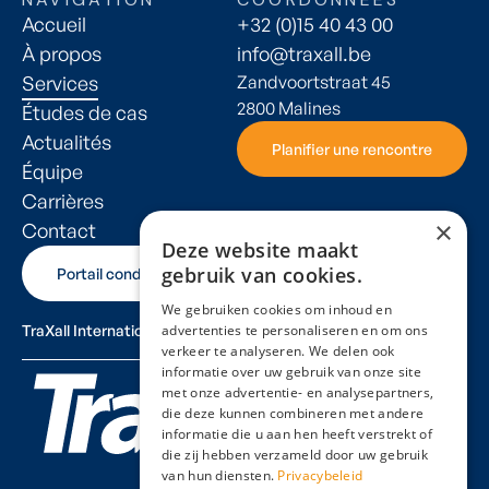
Accueil
+32 (0)15 40 43 00
À propos
info@traxall.be
Services
Zandvoortstraat 45
2800 Malines
Études de cas
Actualités
Planifier une rencontre
Planifier une rencontre
Équipe
Carrières
×
Contact
Deze website maakt
gebruik van cookies.
Portail conducteur
Portail conducteur
We gebruiken cookies om inhoud en
advertenties te personaliseren en om ons
TraXall International
verkeer te analyseren. We delen ook
informatie over uw gebruik van onze site
met onze advertentie- en analysepartners,
die deze kunnen combineren met andere
informatie die u aan hen heeft verstrekt of
die zij hebben verzameld door uw gebruik
van hun diensten.
Privacybeleid