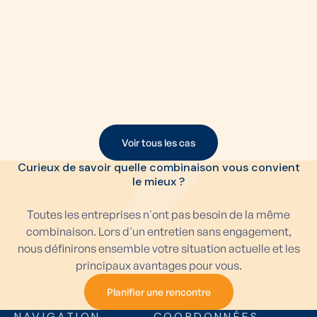
GESTION DE FLOTTE
TECHNOLOGIE
Siemens et TraXall construisent ensemble la
mobilité de demain
Plus de choix pour les conducteurs, moins d'administration
et des décisions basées sur de meilleures données.
Lire le cas
Voir tous les cas
Voir tous les cas
Curieux de savoir quelle combinaison vous convient
le mieux ?
Toutes les entreprises n'ont pas besoin de la même
combinaison. Lors d'un entretien sans engagement,
nous définirons ensemble votre situation actuelle et les
principaux avantages pour vous.
Planifier une rencontre
Planifier une rencontre
NAVIGATION
COORDONNÉES