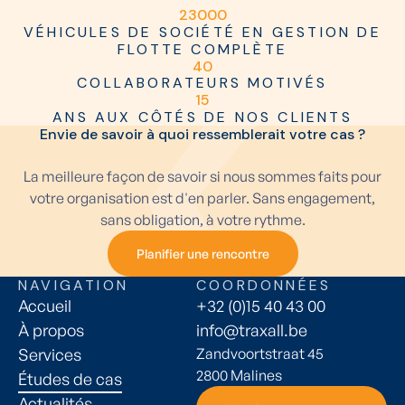
2
3
0
0
0
VÉHICULES DE SOCIÉTÉ EN GESTION DE
FLOTTE COMPLÈTE
4
0
COLLABORATEURS MOTIVÉS
1
5
ANS AUX CÔTÉS DE NOS CLIENTS
Envie de savoir à quoi ressemblerait votre cas ?
La meilleure façon de savoir si nous sommes faits pour
votre organisation est d'en parler. Sans engagement,
sans obligation, à votre rythme.
Planifier une rencontre
Planifier une rencontre
NAVIGATION
COORDONNÉES
Accueil
+32 (0)15 40 43 00
À propos
info@traxall.be
Services
Zandvoortstraat 45
2800 Malines
Études de cas
Actualités