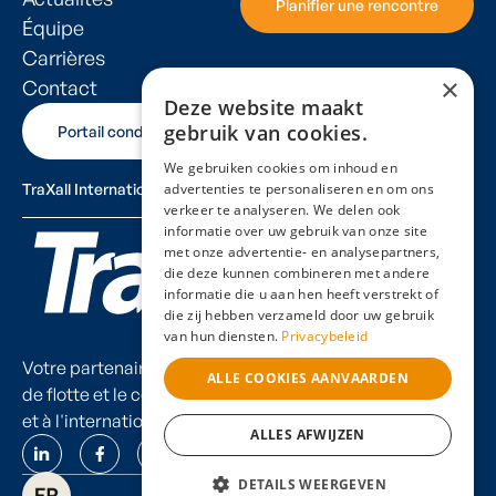
Planifier une rencontre
Planifier une rencontre
Équipe
Carrières
×
Contact
Deze website maakt
gebruik van cookies.
Portail conducteur
Portail conducteur
We gebruiken cookies om inhoud en
TraXall International
advertenties te personaliseren en om ons
verkeer te analyseren. We delen ook
informatie over uw gebruik van onze site
met onze advertentie- en analysepartners,
die deze kunnen combineren met andere
informatie die u aan hen heeft verstrekt of
die zij hebben verzameld door uw gebruik
van hun diensten.
Privacybeleid
Votre partenaire indépendant pour la gestion
ALLE COOKIES AANVAARDEN
de flotte et le conseil en mobilité en Belgique
et à l'international.
ALLES AFWIJZEN
DETAILS WEERGEVEN