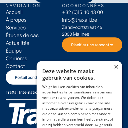
NAVIGATION
COORDONNÉES
Accueil
+32 (0)15 40 43 00
À propos
info@traxall.be
Services
Zandvoortstraat 45
2800 Malines
Études de cas
Actualités
Planifier une rencontre
Planifier une rencontre
Équipe
Carrières
×
Contact
Deze website maakt
gebruik van cookies.
Portail conducteur
Portail conducteur
We gebruiken cookies om inhoud en
TraXall International
advertenties te personaliseren en om ons
verkeer te analyseren. We delen ook
informatie over uw gebruik van onze site
met onze advertentie- en analysepartners,
die deze kunnen combineren met andere
informatie die u aan hen heeft verstrekt of
die zij hebben verzameld door uw gebruik